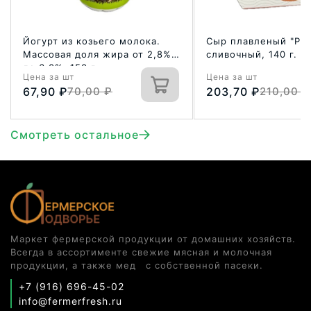
Йогурт из козьего молока.
Сыр плавленый "Ро
Массовая доля жира от 2,8%
сливочный, 140 г.
до 6,0%. 150 г
Цена за шт
Цена за шт
67,90
₽
70,00
₽
203,70
₽
210,00
₽
Смотреть остальное
Маркет фермерской продукции от домашних хозяйств.
Всегда в ассортименте свежие мясная и молочная
продукции, а также мед с собственной пасеки.
+7 (916) 696-45-02
info@fermerfresh.ru