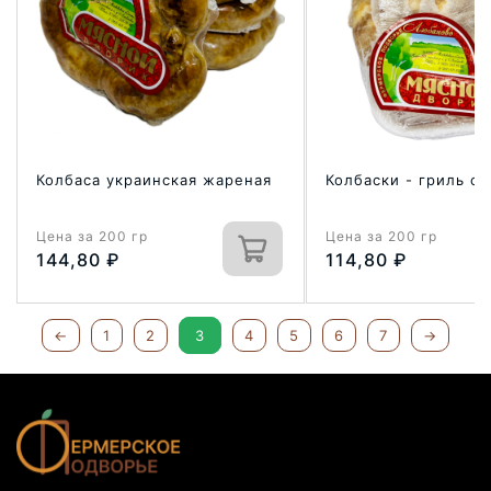
Колбаса украинская жареная
Колбаски - гриль с
Цена за 200 гр
Цена за 200 гр
144,80
₽
114,80
₽
←
1
2
3
4
5
6
7
→